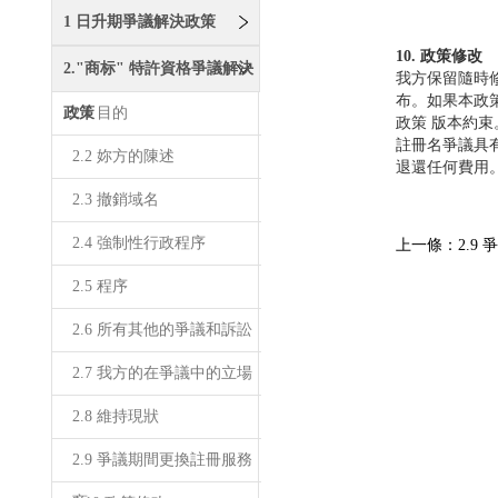
1 日升期爭議解決政策
10. 政策修改
2."商标" 特許資格爭議解決
我方保留隨時
布。如果本政
政策
2.1 目的
政策 版本約
註冊名爭議具
2.2 妳方的陳述
退還任何費用
2.3 撤銷域名
2.4 強制性行政程序
上一條：2.9
2.5 程序
2.6 所有其他的爭議和訴訟
2.7 我方的在爭議中的立場
2.8 維持現狀
2.9 爭議期間更換註冊服務