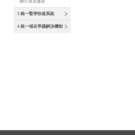
商
2.10 政策修改
3 統一暫停快速系統
4 統一域名爭議解決機制