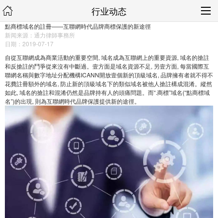
行业动态
點商標域名的註冊——互聯網時代品牌商標保護的新途徑
新闻来源：通力律師事務所
日期：2019-07-17
自從互聯網成為商業活動的重要空間, 域名成為互聯網上的重要資源, 域名的搶註
和反搶註的鬥爭從來沒有中斷過。壹方面是域名資源不足, 另壹方面, 每當國際互
聯網名稱與數字地址分配機構ICANN開放壹個新的頂級域名, 品牌擁有者就不得不
花費註冊額外的域名, 防止新的頂級域名下的類似域名被他人搶註構成混淆。縱然
如此, 域名的搶註和混淆仍然是品牌持有人的頭痛問題。而“.商標”域名(“點商標域
名”)的出現, 則為互聯網時代品牌保護提供新的途徑。