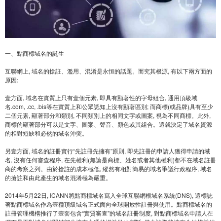
一、點商標域名的誕生
互聯網上, 域名的搶註、濫用、混淆是永恒的話題。而究其根源, 有以下兩方面的
原因:
壹方面, 域名在實質上只有壹個元素, 即具有顯著性的字母組合, 通用頂級域
名.com, .cc, .bis等在實質上和公眾認知上沒有顯著區別; 而商標(或品牌)具有至少
二個元素, 顯著部分和類別, 不同類別上的相同文字或圖案, 視為不同商標。此外,
商標的顯著部分可以是文字、圖案、聲音、顏色或其組合。這就決定了域名資源
的相對短缺和必然的域名沖突。
另壹方面, 域名的註冊實行“先註冊先擁有”原則, 即先註冊的申請人獲得申請的域
名, 沒有任何審查程序, 在先權利(無論是商標、姓名或者其他權利)都不在域名註冊
商的考察之列。由於搶註的成本極低, 縱然有相對簡易的域名爭議行政程序, 域名
的搶註和由此產生的域名混淆極為嚴重。
2014年5月22日, ICANN將點商標域名寫入全球互聯網根域名系統(DNS), 這標誌
著點商標域名作為壹種頂級域名正式面向全球開放性註冊與使用。點商標域名的
註冊管理機構推行了壹套包含“實質審查”的域名註冊制度, 對點商標域名申請人在