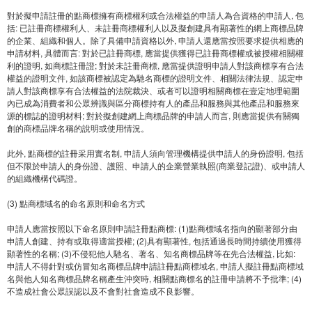
對於擬申請註冊的點商標擁有商標權利或合法權益的申請人為合資格的申請人, 包
括: 已註冊商標權利人、未註冊商標權利人以及擬創建具有顯著性的網上商標品牌
的企業、組織和個人。除了具備申請資格以外, 申請人還應當按照要求提供相應的
申請材料, 具體而言: 對於已註冊商標, 應當提供獲得已註冊商標權或被授權相關權
利的證明, 如商標註冊證; 對於未註冊商標, 應當提供證明申請人對該商標享有合法
權益的證明文件, 如該商標被認定為馳名商標的證明文件、相關法律法規、認定申
請人對該商標享有合法權益的法院裁決、或者可以證明相關商標在壹定地理範圍
內已成為消費者和公眾辨識與區分商標持有人的產品和服務與其他產品和服務來
源的標誌的證明材料; 對於擬創建網上商標品牌的申請人而言, 則應當提供有關獨
創的商標品牌名稱的說明或使用情況。
此外, 點商標的註冊采用實名制, 申請人須向管理機構提供申請人的身份證明, 包括
但不限於申請人的身份證、護照、申請人的企業營業執照(商業登記證)、或申請人
的組織機構代碼證。
(3) 點商標域名的命名原則和命名方式
申請人應當按照以下命名原則申請註冊點商標: (1)點商標域名指向的顯著部分由
申請人創建、持有或取得適當授權; (2)具有顯著性, 包括通過長時間持續使用獲得
顯著性的名稱; (3)不侵犯他人馳名、著名、知名商標品牌等在先合法權益, 比如:
申請人不得針對或仿冒知名商標品牌申請註冊點商標域名, 申請人擬註冊點商標域
名與他人知名商標品牌名稱產生沖突時, 相關點商標名的註冊申請將不予批準; (4)
不造成社會公眾誤認以及不會對社會造成不良影響。