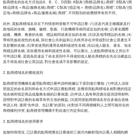
點商標名的命名方式包括A、B、C、D四類: A類為“(商標/品牌名).商標”; B類為“(商
標/品牌名＋商品/服務名稱).商標”; C類為“(指定地＋ 商標/品牌名).商標”; D類為“(指
定地+商標/品牌名+商品/服務名稱).商標”, 不同類別的收費標準有所不同。
此外, 當點商標域名存在下列情形時壹般不可申請註冊: (1)涉及代表主權國家及行
政地區的名稱、旗幟、徽標、歌曲、行政機構等相同或近似的名稱; (2)著名國際
組織、機構、教會的名稱、標誌相同或者近似的名稱; (3)涉及地理標誌的名稱; (4)
帶有民族歧視性的名稱, 與社會公共利益和公共秩序存在沖突或對社會公眾產生不
良影響的名稱; (5)單壹使用的通用名稱和描述性名稱; (6)以他人馳名、著名、知名
商標品牌名稱, 添加通用名稱和描述性名稱。可以看出, 上述點商標域名之所以不
可申請註冊, 是因為其違反了命名原則中不得侵犯他人馳名商標的在先合法權益以
及不得造成社會公眾誤認, 對社會造成不良影響的規定。
2. 點商標域名的審核規則
點商標管理機構在處理點商標註冊申請時根據以下原則進行審核: (1)申請人須按
照規定的命名原則和命名方式申請註冊點商標, 並獲得與點商標域名相對應的指定
地名稱和指定商品或服務名稱的註冊保護; (2)申請人負有舉證責任提供證明材料,
證明對申請註冊的名稱享有所主張的權益; (3)當同壹點商標域名存在多個合資格
申請人時, 適用“先申請、先註冊”的原則; (4)對於不同商標權利人之間可能存在的
商標權利沖突, 點商標管理機構不對此進行判定和比較。
3. 點商標域名的使用要求
如無特殊情況, 已註冊的點商標應在註冊後的三個月內解析指向註冊人相關的網