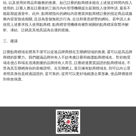
站, 以及使用於商品和服務的推廣。如已註冊的點商標未能在上述規定時間內投入
使用的, 註冊人應在註冊後的三個月內向管理機構提出延期投入使用申請, 最長不
能延期超過壹年。此外, 點商標指向的網站內容應當與點商標註冊的指定商品或服
務內容壹致或相關, 且須為壹個無欺詐行為, 合法和善意經營的網站。若申請人未
按照上述要求投入使用點商標, 點商標管理機構有權對相關的點商標采取暫停解
析、凍結、註銷及其他其認為合適的措施。
三、建議
註冊點商標域名體系不僅可以促進品牌商標在互聯網領域的推廣, 還可以提高品牌
商標的影響力。我們建議品牌持有人不妨考慮註冊和維護點商標域名。對於飽受
域名侵占和域名混淆困擾的品牌持有人而言, 註冊經過實質認證的點商標域名, 不
啻為其互聯網身份的壹種證明。在互聯網上, 壹旦擁有點商標域名, 則可以向公眾
表明其身份是經過認證的, 是可靠的, 從而可以更好地維護企業形象, 使品牌價值得
到有效保護。