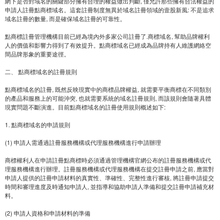
網下是否對域名的關鍵部分擁有合理的權益做出判斷, 僅允許那些擁有合法權益的
申請人註冊點商標域名。這套註冊制度無異於域名註冊領域的壹股新風: 不是追求
域名註冊的數量, 而是確保域名註冊的可靠性。
點商標註冊管理機構目前已經為境內外多家公司註冊了.商標域名, 幫助品牌權利
人的價值和影響力得到了有效提升。點商標域名已經成為品牌持有人維護網絡空
間品牌形象的重要途徑。
二、 點商標域名的註冊規則
點商標域名的註冊, 既然反映現實中的商標品牌權益, 就需要平衡商標在不同類別
的產品和服務上的可能沖突, 也就需要系統的域名註冊規則, 而該規則會隨著具體
現實問題不斷演進。目前點商標域名的註冊使用規則概述如下:
1. 點商標域名的申請規則
(1) 申請人需通過註冊服務機構或代理服務機構進行申請辦理
商標權利人在申請註冊點商標時必須通過管理機構官網公布的註冊服務機構或代
理服務機構進行辦理。註冊服務機構或代理服務機構在提交註冊申請之前, 應當對
申請人提供的註冊申請材料的真實性、準確性、完整性進行審核, 將註冊申請提交
時間和審理進度及時通知申請人, 並指導和協助申請人準備和提交註冊申請補充材
料。
(2) 申請人資格和申請材料的準備