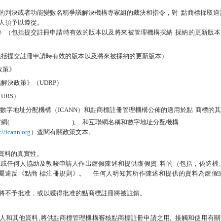
的判決或者功能變數名稱爭議解決機構專家組的裁決和指令，對
點商標採取適
人須予以遵從。
》（包括提交註冊申請時有效的版本以及將來被管理機構採納
採納的更新版本
包括提交註冊申請時有效的版本以及將來被採納的更新版本）
政策》
解決政策》（UDRP）
URS）
數字地址分配機構（ICANN）和點商標註冊管理機構公佈的適用於點
商標的
網(
https://
管理机构
.
商标
),
和互聯網名稱和數字地址分配機構
://icann.org
）查閱有關政策文本。
資料的真實性。
；或任何人協助及教唆申請人作出虛假陳述和提供虛假資
料的
（
包括，偽造檔
屬違反
《
點
商
標注冊規則》。
任何人明知其所作陳述和提供的資料為虛假
將不予批准，或以獲得批准的點商標註冊將被註銷。
人和其他資料
,
將供點商標管理機構審核點商標註冊申請之用
,
接觸和使用有關