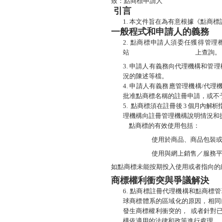
致：點商標申請人
引
言
1.
本文件旨在為有意根據《點商標
一般程式和申請人的義務
2.
點商標申請人須委任獲得管理
站
https://
管理机构
.
商标
上查詢。
3.
申請人有義務向代理機構和管理
況的陳述等檔。
4.
申請人有義務應管理機構/代理
批准點商標名稱的註冊申請，或不
5.
點商標須在註冊後
3
個月內解析
理機構向註冊管理機構說明情況和
點商標的有效使用包括：
使用於商品、商品包裝
使用與網上銷售／服務
如點商標未能按期投入使用或者指向的
商標權利衝突與爭議解決
6.
點商標註冊代理機構和點商標管
球商標體系的區域化的原因，相同
發生商標權利衝突的，
或者針對
構依適用的法律和政策進行處理。