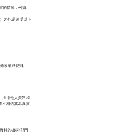
當的措施，例如、
）之外
,
還須受以下
其他政策與規則。
、
挪用他人資料和
或不相信其為真實
資料的機構/部門，