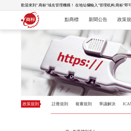
歡迎來到".商标"域名管理機構！ 在地址欄輸入"管理机构.商标"即
點商標
新聞公告
政策
政策規則
註冊規則
複審規則
爭議解決
IC