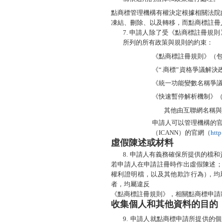
點商標管理機構有權決定根據相關法院
凍結、刪除、以及轉移，而點商標註冊
7.
申請人除了受《點商標註冊規則
所列的所有政策與規則的約束：
《點商標註冊規則》（
《“
.
商標”
資格爭議解決
《統一功能變數名稱爭議
《快速暫停解析機制》（
其他由互聯網名稱與
申請人可以管理機構的官
（ICANN）的官網（
http
虛假陳述或材料
8.
申請人有義務確保所提供的檔和
若申請人在申請註冊時作出虛假陳述
權利證明檔
，
以及其他欺詐行為
）
，
均
者，均屬違反
《點商標註冊規則》，相關點商標申請
收集個人和其他資料的目的
9.
申請人就點商標申請所提供的個