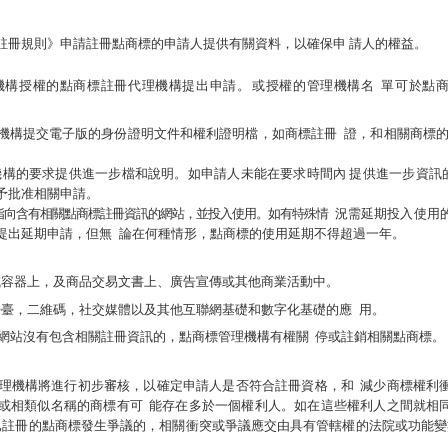
註冊規則》申請註冊點商標的申請人提供有關資料，以確保申
請人的權益。
機構授權的點商標註冊代理機構提出申請。
或授權的管理機構名
單可於點
機構提交電子版的身份證明文件和權利證明檔，如商標註冊
證，和相關商標
機構的要求提供進一步檔和說明。如申請人未能在要求時間內
提供進一步資訊
予批准相關申請。
指向含有相關點商標註冊資訊的網站，並投入使用。如有特殊情
況需延期投入使用
提出延期申請，但無
論在何種情形，點商標的使用延期不得超過一年。
或容器上，及商品交易文書上、廣告宣傳或其他商業活動中。
平臺，二維碼，社交媒體以及其他互聯網基礎和數字化基礎的應
用。
網站沒有包含相關註冊資訊的，點商標管理機構有權關
停或註銷相關點商標。
理機構將進行初步審核，以確定申請人是否符合註冊資格，和
減少商標權利
或相類似名稱的商標有可
能存在多於一個權利人
。如在這些權利人之間就相
已註冊的點商標發生爭議的，相關衝突或爭議應交由具有管轄權的法院或功能變