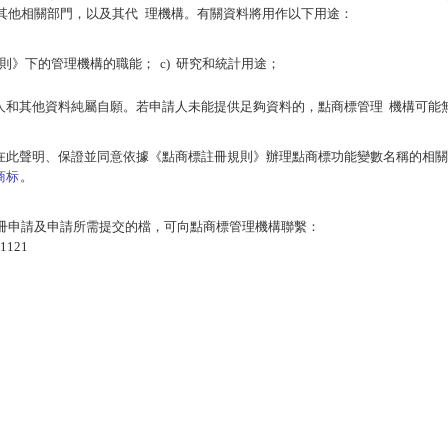
其他相關部門，以及其代
理機構。有關資料將用作以下用途：
則》下的管理機構的職能；
c)
研究和統計用途；
人和其他資料純屬自願。若申請人未能提供足夠資料的，點商標管理
機構可能
冊人在此聲明、保證並同意依據《點商標註冊規則》辦理點商標功能變數名稱的相
商
标
。
的註冊申請及申請所需提交的檔，可向點商標管理機構聯繫：
1121