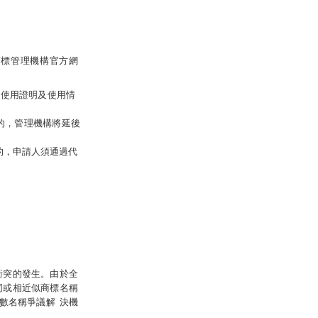
商標管理機構官方網
的使用證明及使用情
的，管理機構將延後
的，申請人須通過代
衝突的發生。
由於全
同或相近似商標名稱
數名稱爭議解
決機