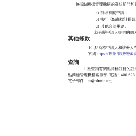
包括點商標管理機構的審核部門和
a)
辦理有關申請；
b)
執行《點商標註冊規
d)
其他合法用途。
就有關申請人提供的個
其他條款
10. 點商標申請人和註
官網
https://政策
.
管理機構
.
查
詢
11. 欲查詢有關點商標註冊
點商標管理機構客服部
電話：400-628-
電子郵件
：
cs@tdnnic.org