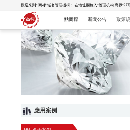
歡迎來到".商标"域名管理機構！ 在地址欄輸入"管理机构.商标"即
點商標
新聞公告
政策
應用案例
名企案例