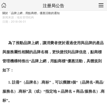
注册局公告
關於「品牌上網，用點商標」優惠活動的通知
新闻来源：域名管理机构
日期：2018-06-01
為了推動品牌上網，讓消費者便於通過使用與品牌的產品
與服務屬性相關的品牌名稱，更快捷找到品牌
信息
，點商標
管理機構特推出
“品牌上網，用點商標”優惠活動，具體規則
如下：
1.
註冊
“（品牌名）
.
商
标
”，可以獲贈
3
個“（品牌名
+
商品
/
服務名）
.
商
标
”及（或）“指定地＋品牌名＋商品
/
服務名）
.
商
标
”。