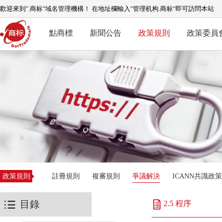
歡迎來到".商标"域名管理機構！ 在地址欄輸入"管理机构.商标"即可訪問本站
點商標
新聞公告
政策規則
政策委員
政策規則
註冊規則
複審規則
爭議解決
ICANN共識政策
目錄
2.5 程序