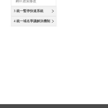
商
2.10 政策修改
3 統一暫停快速系統
4 統一域名爭議解決機制