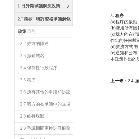
1 日升期爭議解決政策
5. 程序
2."商标" 特許資格爭議解決
(a)程序的
(b)費用所
政策
2.1 目的
(c)我方的
作出的任何裁
2.2 妳方的陳述
(d)救濟方
(e)通知和
2.3 撤銷域名
本政策作出的
2.4 強制性行政程序
2.5 程序
上一條：2.4
2.6 所有其他的爭議和訴訟
2.7 我方的在爭議中的立場
2.8 維持現狀
2.9 爭議期間更換註冊服務