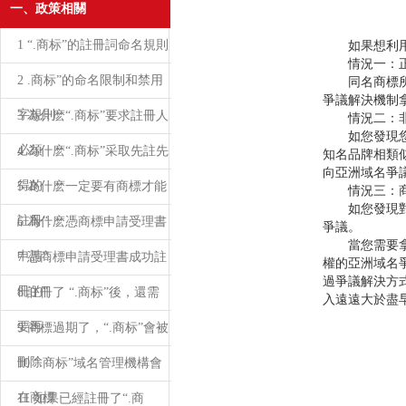
一、政策相關
1 “.商标”的註冊詞命名規則
如果想利用“
情況一：正
2 .商标”的命名限制和禁用
同名商標所有
爭議解決機制
字規則
3 為什麽“.商标”要求註冊人
情況二：非
如您發現您要
必須
4 為什麽“.商标”采取先註先
知名品牌相類
向亞洲域名爭
得的
5 為什麽一定要有商標才能
情況三：商
如您發現對方
註冊“.
6 為什麽憑商標申請受理書
爭議。
當您需要拿回
申請“.
7 憑商標申請受理書成功註
權的亞洲域名
過爭議解決方
冊的“.
8 註冊了 “.商标”後，還需
入遠遠大於盡早
要再
9 商標過期了，“.商标”會被
刪除
10 “.商标”域名管理機構會
在商標
11 如果已經註冊了“.商