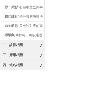
标”，他人
12 “.商标”有關中文繁簡字
體的註
13 “.商标”的爭議解決辦法
主要解
14 “.商标”只允許對應的商
標權利
15 我有商標權，可以通過
域名爭議解
二、註冊相關
三、應用相關
四、域名相關