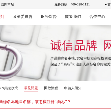
可訪問本站
服务熱線：400-628-1121
♦ 
規則
政策委員會
服務監督
關於我們
合作中心
ANN共識政策
常見問題
開放流程
申請人須知
商標名為地區名稱，該怎樣註冊“.商标”？