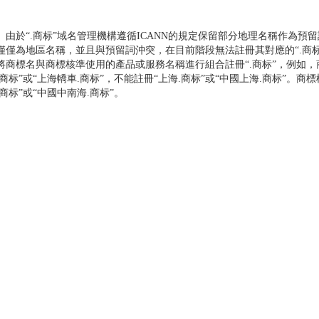
於“.商标”域名管理機構遵循ICANN的規定保留部分地理名稱作為預
僅僅為地區名稱，並且與預留詞沖突，在目前階段無法註冊其對應的“.商
將商標名與商標核準使用的產品或服務名稱進行組合註冊“.商标”，例如，商
.商标”或“上海轎車.商标”，不能註冊“上海.商标”或“中國上海.商标”。商
.商标”或“中國中南海.商标”。