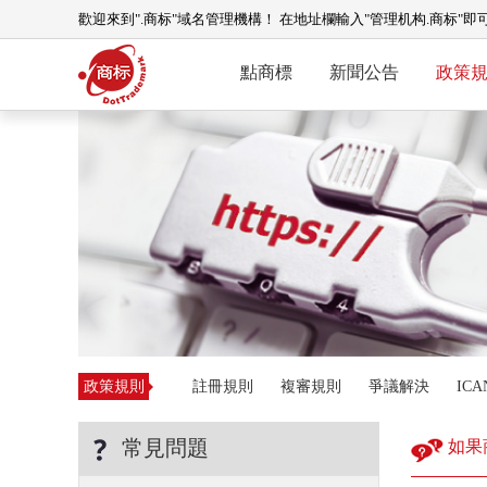
歡迎來到".商标"域名管理機構！ 在地址欄輸入"管理机构.商标"即
點商標
新聞公告
政策
政策規則
註冊規則
複審規則
爭議解決
IC
常見問題
如果