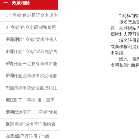
一、政策相關
1 “.商标”的註冊詞命名規則
“.商标”的
域名惡意使用
2 .商标”的命名限制和禁用
意，如將網站
標權利人即可使
字規則
3 為什麽“.商标”要求註冊人
域名註冊資格
或商標權利進
必須
4 為什麽“.商标”采取先註先
出爭議。
因此，當您認
得的
5 為什麽一定要有商標才能
表明某個“.
註冊“.
6 為什麽憑商標申請受理書
申請“.
7 憑商標申請受理書成功註
冊的“.
8 註冊了 “.商标”後，還需
要再
9 商標過期了，“.商标”會被
刪除
10 “.商标”域名管理機構會
在商標
11 如果已經註冊了“.商