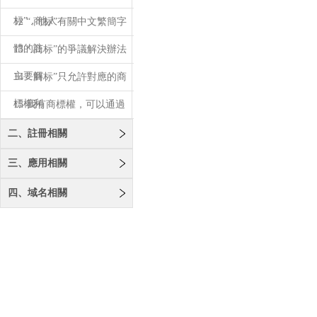
标”，他人
12 “.商标”有關中文繁簡字
體的註
13 “.商标”的爭議解決辦法
主要解
14 “.商标”只允許對應的商
標權利
15 我有商標權，可以通過
域名爭議解
二、註冊相關
三、應用相關
四、域名相關