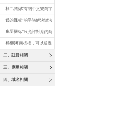
标”，他人
12 “.商标”有關中文繁簡字
體的註
13 “.商标”的爭議解決辦法
主要解
14 “.商标”只允許對應的商
標權利
15 我有商標權，可以通過
域名爭議解
二、註冊相關
三、應用相關
四、域名相關