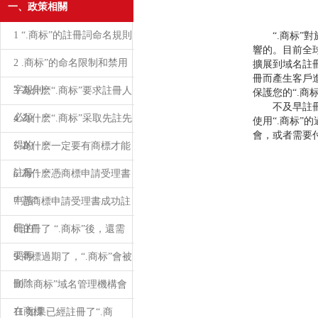
一、政策相關
1 “.商标”的註冊詞命名規則
“.商标”對
響的。目前全
2 .商标”的命名限制和禁用
擴展到域名註
冊而產生客戶
字規則
3 為什麽“.商标”要求註冊人
保護您的“.商标
不及早註冊“
必須
4 為什麽“.商标”采取先註先
使用“.商标
會，或者需要
得的
5 為什麽一定要有商標才能
註冊“.
6 為什麽憑商標申請受理書
申請“.
7 憑商標申請受理書成功註
冊的“.
8 註冊了 “.商标”後，還需
要再
9 商標過期了，“.商标”會被
刪除
10 “.商标”域名管理機構會
在商標
11 如果已經註冊了“.商